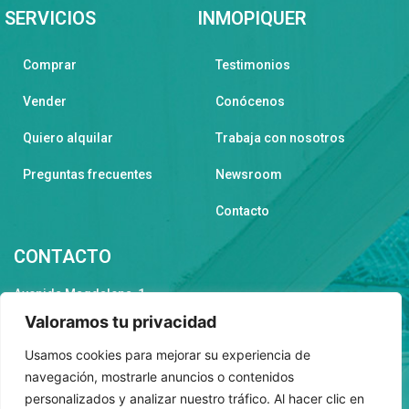
SERVICIOS
INMOPIQUER
Comprar
Testimonios
Vender
Conócenos
Quiero alquilar
Trabaja con nosotros
Preguntas frecuentes
Newsroom
Contacto
CONTACTO
Avenida Magdalena, 1,
46138, Rafelbunyol
Valoramos tu privacidad
inmopiquer@inmopiquer.com
Usamos cookies para mejorar su experiencia de
(+34) 658 85 41 90
navegación, mostrarle anuncios o contenidos
(+34) 961 41 12 83
personalizados y analizar nuestro tráfico. Al hacer clic en