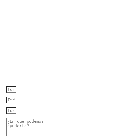
HABLEMOS!
Si eres un medio de comunicación, una plataforma de
streaming o una empresa del sector inmobiliario con ganas
de compartir conocimientos e inquietudes, escríbenos.
¡Nos encantará participar!