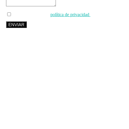
He leído y acepto la
política de privacidad
de este sitio web.
ENVIAR