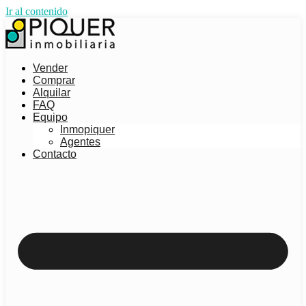
Ir al contenido
Vender
Comprar
Alquilar
FAQ
Equipo
Inmopiquer
Agentes
Contacto