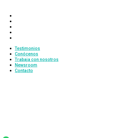
INMOPIQUER
Testimonios
Conócenos
Trabaja con nosotros
Newsroom
Contacto
Testimonios
Conócenos
Trabaja con nosotros
Newsroom
Contacto
CONTACTO
Avenida Magdalena, 1,
46138, Rafelbunyol
inmopiquer@inmopiquer.com
(+34) 658 85 41 90
(+34) 961 41 12 83